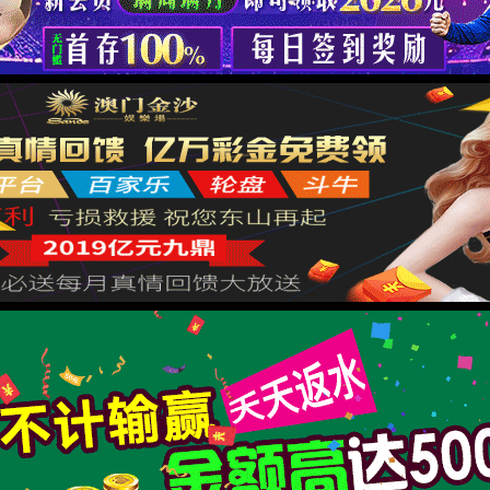
非道路产品
活塞环
>